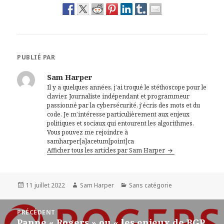
PUBLIÉ PAR
Sam Harper
Il y a quelques années, j’ai troqué le stéthoscope pour le
clavier. Journaliste indépendant et programmeur
passionné par la cybersécurité, j’écris des mots et du
code. Je m’intéresse particulièrement aux enjeux
politiques et sociaux qui entourent les algorithmes.
Vous pouvez me rejoindre à
samharper[a]acetum[point]ca
Afficher tous les articles par Sam Harper
Publié
Auteur
Catégories
11 juillet 2022
Sam Harper
Sans catégorie
le
Navigation
PRÉCÉDENT
de
Panne « Rogers » ou « les enjeux de BGP
Article