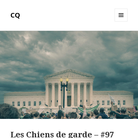
CQ
MENU
ET
WIDGETS
Les Chiens de garde – #97