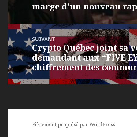
marge d’un nouveau rap
SUIVANT
Crypto Québec joint sa v
Article
demandant aux “FIVE EYE
suivant :
chiffrement des commun
Fièrement propulsé par WordPress