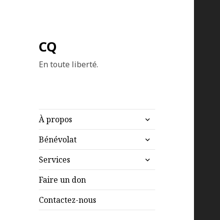
CQ
En toute liberté.
ouvrir
À propos
le
ouvrir
sous-
Bénévolat
le
menu
ouvrir
sous-
Services
le
menu
sous-
Faire un don
menu
Contactez-nous