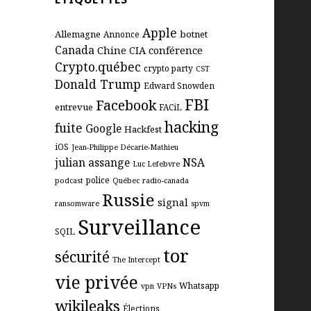
Apple
Allemagne
botnet
Annonce
Canada
Chine
CIA
conférence
Crypto.québec
crypto party
CST
Donald Trump
Edward Snowden
FBI
Facebook
entrevue
FACiL
hacking
fuite
Google
Hackfest
iOS
Jean-Philippe Décarie-Mathieu
julian assange
NSA
Luc Lefebvre
police
podcast
Québec
radio-canada
Russie
signal
ransomware
spvm
Surveillance
SQIL
tor
sécurité
The Intercept
vie privée
Whatsapp
vpn
VPNs
wikileaks
Élections