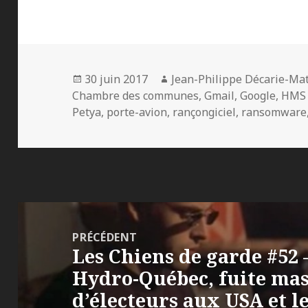
Publié
Auteur
30 juin 2017
Jean-Philippe Décarie-Ma
le
Chambre des communes
,
Gmail
,
Google
,
HMS 
Petya
,
porte-avion
,
rançongiciel
,
ransomware
Navigation
de
PRÉCÉDENT
Les Chiens de garde #52 
l’article
Article
Hydro-Québec, fuite mas
précédent :
d’électeurs aux USA et le