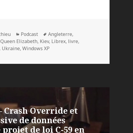
Catégories
Mots-
thieu
Podcast
Angleterre
,
clés
Queen Elizabeth
,
Kiev
,
Librex
,
livre
,
,
Ukraine
,
Windows XP
– Crash Override et
sive de données
 projet de loi C-59 en