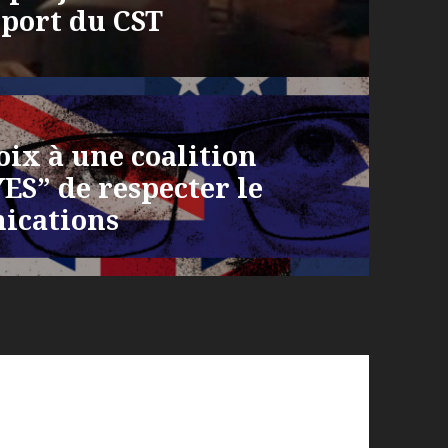
port du CST
oix à une coalition
S” de respecter le
ications