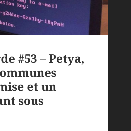
de #53 – Petya,
 communes
mise et un
ant sous