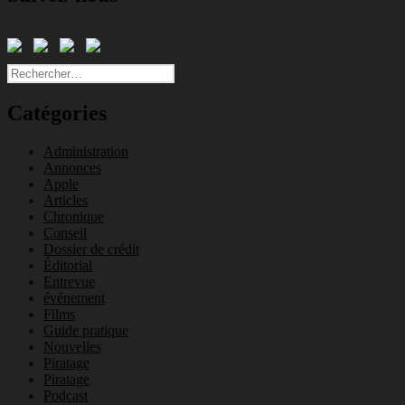
Rechercher :
Catégories
Administration
Annonces
Apple
Articles
Chronique
Conseil
Dossier de crédit
Éditorial
Entrevue
événement
Films
Guide pratique
Nouvelles
Piratage
Piratage
Podcast