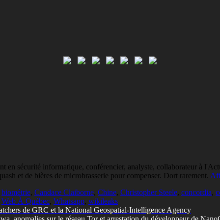
n sécurité informatique, conférencier, analyste, collaborateur à l'Actua
squash et de bières de microbrasserie pour compenser. Dort rarement.
Aff
,
biométrie
,
Candace Claiborne
,
Chine
,
Christopher Steele
,
concordia
,
c
,
Web À Québec
,
Whatsapp
,
wikileaks
atchers de GRC et la National Geospatial-Intelligence Agency
tawa, anomalies sur le réseau Tor et arrestation du développeur de Nan