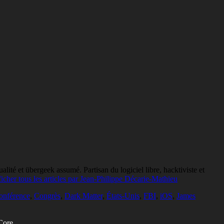
lité et übergeek assumé. Partisan du logiciel libre, hacktiviste et
icher tous les articles par Jean-Philippe Décarie-Mathieu
onférence
,
Congrès
,
Dark Matter
,
États-Unis
,
FBI
,
iOS
,
James
oCore