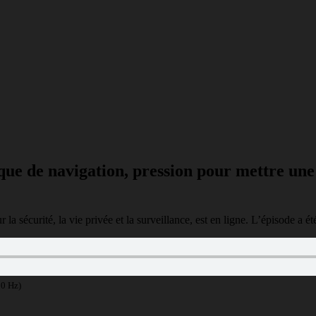
ique de navigation, pression pour mettre un
 sécurité, la vie privée et la surveillance, est en ligne. L’épisode a é
00 Hz)