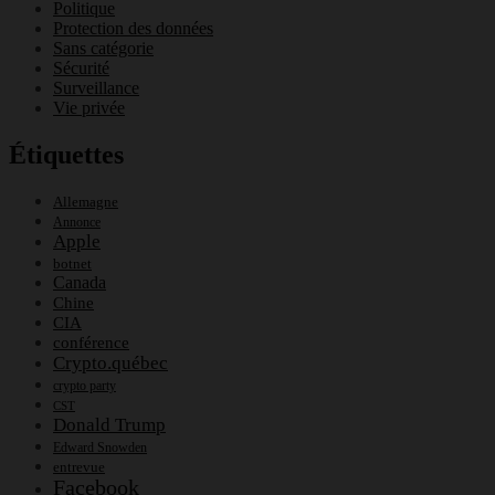
Politique
Protection des données
Sans catégorie
Sécurité
Surveillance
Vie privée
Étiquettes
Allemagne
Annonce
Apple
botnet
Canada
Chine
CIA
conférence
Crypto.québec
crypto party
CST
Donald Trump
Edward Snowden
entrevue
Facebook