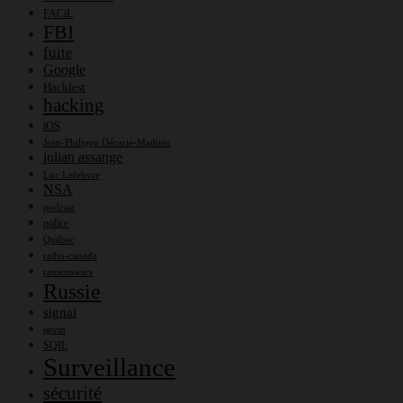
FACiL
FBI
fuite
Google
Hackfest
hacking
iOS
Jean-Philippe Décarie-Mathieu
julian assange
Luc Lefebvre
NSA
podcast
police
Québec
radio-canada
ransomware
Russie
signal
spvm
SQIL
Surveillance
sécurité