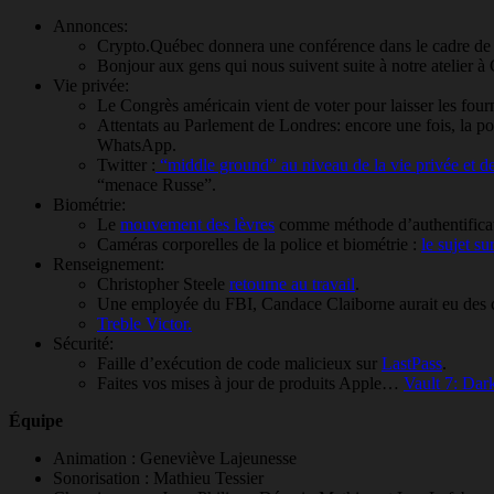
Annonces:
Crypto.Québec donnera une conférence dans le cadre d
Bonjour aux gens qui nous suivent suite à notre atelier à
Vie privée:
Le Congrès américain vient de voter pour laisser les four
Attentats au Parlement de Londres: encore une fois, la 
WhatsApp.
Twitter :
“middle ground” au niveau de la vie privée et d
“menace Russe”.
Biométrie:
Le
mouvement des lèvres
comme méthode d’authentificat
Caméras corporelles de la police et biométrie :
le sujet s
Renseignement:
Christopher Steele
retourne au travail
.
Une employée du FBI, Candace Claiborne aurait eu des c
Treble Victor.
Sécurité:
Faille d’exécution de code malicieux sur
LastPass
.
Faites vos mises à jour de produits Apple…
Vault 7: Dar
Équipe
Animation : Geneviève Lajeunesse
Sonorisation : Mathieu Tessier