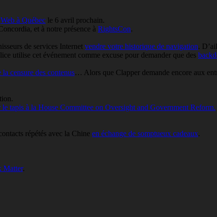
e
Web à Québec
le 6 avril prochain.
 Concordia, et à notre présence à
RightsCon
.
nisseurs de services Internet
vendre votre historique de navigation
. D’ai
police utilise cet événement comme excuse pour demander que des
backd
e la censure des contenus
… Alors que Clapper demande encore aux entre
ion.
ur le tapis à la House Committee on Oversight and Government Reform.
ontacts répétés avec la Chine
en échange de somptueux cadeaux
.
k Matter
.