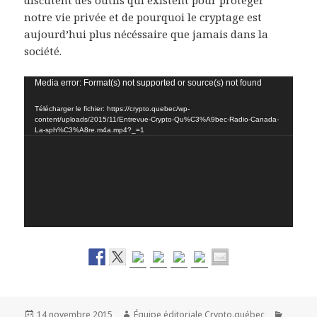
notre vie privée et de pourquoi le cryptage est
aujourd’hui plus nécéssaire que jamais dans la
société.
Lecteur
Media error: Format(s) not supported or source(s) not found
vidéo
Télécharger le fichier: https://crypto.quebec/wp-
content/uploads/2015/11/Entrevue-Crypto-Qu%C3%A9bec-Radio-Canada-
La-sph%C3%A8re.m4a.mp4?_=1
Publié
Auteur
Catégo
14 novembre 2015
Équipe éditoriale Crypto.québec