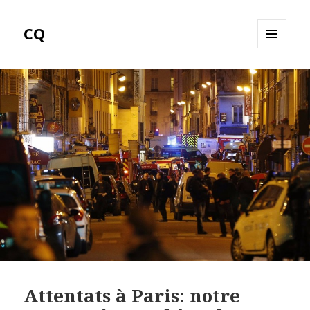
CQ
MENU
ET
WIDGETS
Attentats à Paris: notre